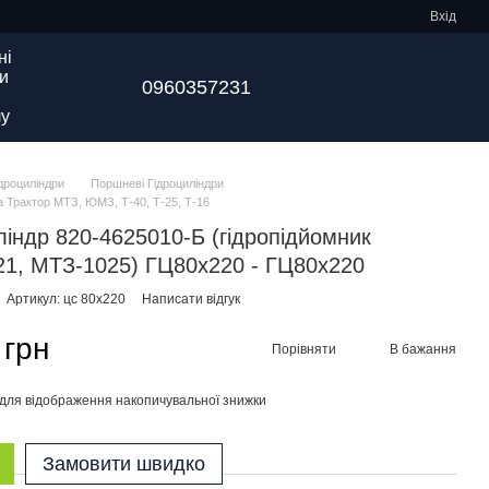
Вхід
ні
и
0960357231
у
ідроциліндри
Поршневі Гідроциліндри
а Трактор МТЗ, ЮМЗ, Т-40, Т-25, Т-16
ліндр 820-4625010-Б (гідропідйомник
1, МТЗ-1025) ГЦ80х220 - ГЦ80х220
Артикул: цс 80х220
Написати відгук
 грн
Порівняти
В бажання
для відображення накопичувальної знижки
Замовити швидко