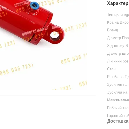
Характер
Тип цилинд
Країна Виро
Бренд
Діаметр По
Хід штоку S
Діаметр што
Лінійний роз
Стан
Різьба на Гі
Зусилля на 
Зусилля на
Максимальн
Робочий тис
Гарантийный
Доставка