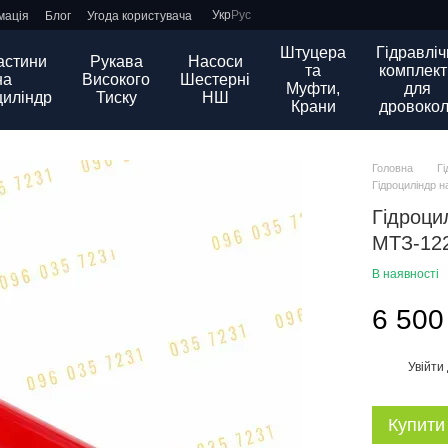
Укр
Рус
мація
Блог
Угода користувача
Штуцера
Гідравліч
астини
Рукава
Насоси
та
комплект
на
Високого
Шестерні
Муфти,
для
циліндр
Тиску
НШ
Крани
дровокол
Головна
Г
Гідроциліндр н
Гідроци
МТЗ-122
В наявності
6 500
Увійти
%
Купити