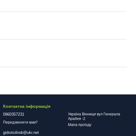
Контактна інформація
0960357231
Україна Вінниця вул Генерала
Арабея -2
Передзвонити вам?
Мапа проїзду
gidrotsilindr@ukr.net