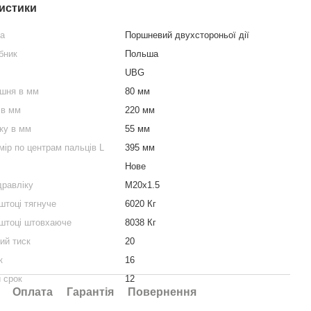
истики
ра
Поршневий двухстороньої дії
бник
Польша
UBG
ршня в мм
80 мм
 в мм
220 мм
ку в мм
55 мм
мір по центрам пальців L
395 мм
Нове
дравліку
М20х1.5
штоці тягнуче
6020 Кг
 штоці штовхаюче
8038 Кг
ий тиск
20
к
16
 срок
12
Оплата
Гарантія
Повернення