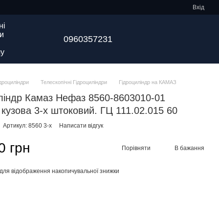
Вхід
ні
и
0960357231
у
ідроциліндри
Телескопічні Гідроциліндри
Гідроциліндр на КАМАЗ
ліндр Камаз Нефаз 8560-8603010-01
 кузова 3-х штоковий. ГЦ 111.02.015 60
Артикул: 8560 3-х
Написати відгук
0 грн
Порівняти
В бажання
для відображення накопичувальної знижки