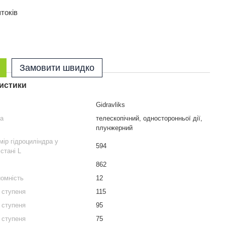
штоків
Замовити швидко
истики
Gidravliks
ра
телескопічний, односторонньої дії,
плунжерний
мір гідроциліндра у
594
стані L
862
омність
12
о ступеня
115
о ступеня
95
о ступеня
75