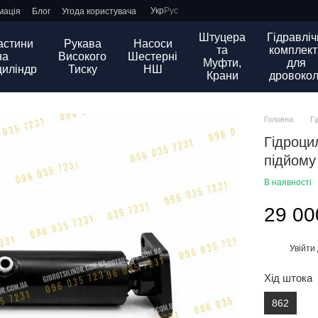
Укр
Рус
мація
Блог
Угода користувача
Штуцера
Гідравліч
астини
Рукава
Насоси
та
комплект
на
Високого
Шестерні
Муфти,
для
циліндр
Тиску
НШ
Крани
дровокол
Головна
Г
Гідроци
підйому
В наявності
29 00
Увійти
%
Хід штока
862