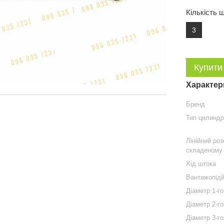
Кількість 
3
Купити
Характер
Бренд
Тип цилинд
Лінійний роз
складеному 
Хід штока
Вантажопідй
Діаметр 1-г
Діаметр 2-г
Діаметр 3-г