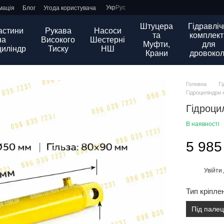
Укр
Рус
мація
Блог
Угода користувача
Штуцера
Гідравліч
астини
Рукава
Насоси
та
комплект
на
Високого
Шестерні
Муфти,
для
циліндр
Тиску
НШ
Крани
дровокол
Головна
Г
Гідроциліндри 
Гідроци
В наявності
5 985
Увійти
%
Тип кріпле
Під пале