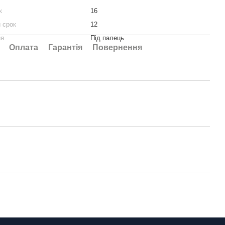
к
16
 срок
12
ня
Під палець
Оплата
Гарантія
Повернення