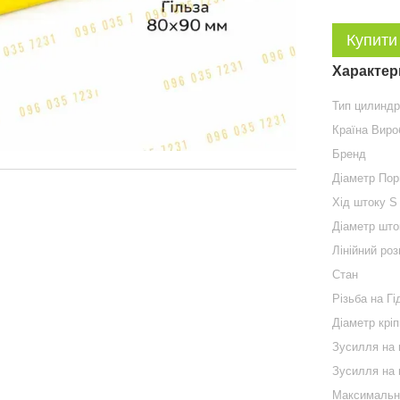
Купити
Характер
Тип цилинд
Країна Виро
Бренд
Діаметр По
Хід штоку S
Діаметр што
Лінійний роз
Стан
Різьба на Гі
Діаметр крі
Зусилля на 
Зусилля на
Максимальн