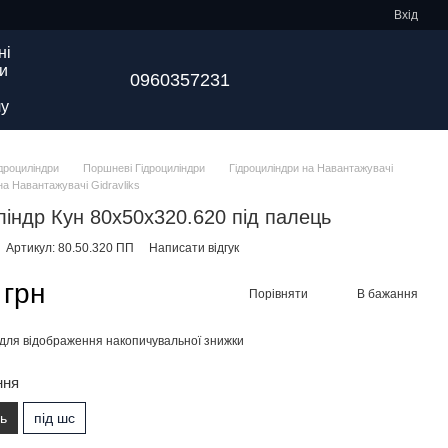
Вхід
ні
и
0960357231
у
ідроциліндри
Поршневі Гідроциліндри
Гідроциліндри на Навантажувачі
на Навантажувачі Gidravliks
ліндр Кун 80х50х320.620 під палець
Артикул: 80.50.320 ПП
Написати відгук
 грн
Порівняти
В бажання
для відображення накопичувальної знижки
ння
ць
під шс