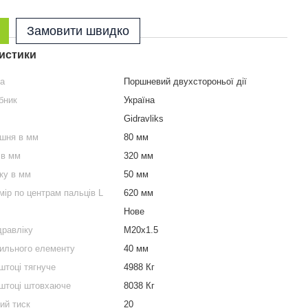
Замовити швидко
истики
ра
Поршневий двухстороньої дії
бник
Україна
Gidravliks
ршня в мм
80 мм
 в мм
320 мм
ку в мм
50 мм
мір по центрам пальців L
620 мм
Нове
дравліку
М20х1.5
пильного елементу
40 мм
штоці тягнуче
4988 Кг
 штоці штовхаюче
8038 Кг
ий тиск
20