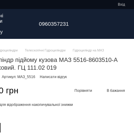
Вхід
ні
и
0960357231
у
ідроциліндри
Телескопічні Гідроциліндри
Гідроциліндр на МАЗ
ліндр підйому кузова МАЗ 5516-8603510-А
ковий. ГЦ 111.02 019
Артикул: МАЗ_5516
Написати відгук
0 грн
Порівняти
В бажання
для відображення накопичувальної знижки