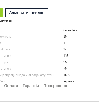
Замовити швидко
истики
Gidravliks
омність
15
к
17
ий тиск
24
о ступеня
115
о ступеня
95
о ступеня
75
мір гідроциліндра у складеному стані L
1556
бник
Україна
Оплата
Гарантія
Повернення