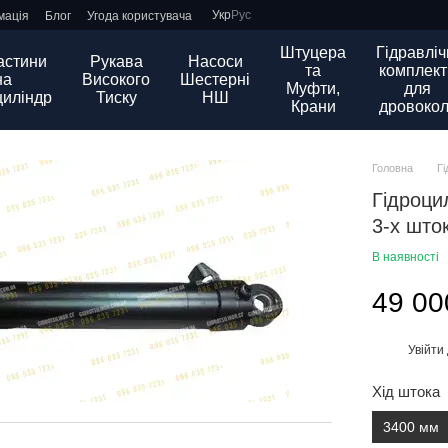
Укр
Рус
мація
Блог
Угода користувача
Штуцера
Гідравліч
астини
Рукава
Насоси
та
комплект
на
Високого
Шестерні
Муфти,
для
циліндр
Тиску
НШ
Крани
дровокол
Головна
Г
Гідроци
3-х што
В наявності
49 00
Увійти
%
Хід штока
3400 мм