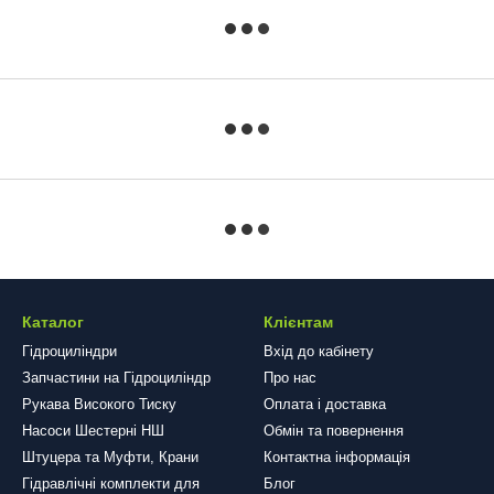
Каталог
Клієнтам
Гідроциліндри
Вхід до кабінету
Запчастини на Гідроциліндр
Про нас
Рукава Високого Тиску
Оплата і доставка
Насоси Шестерні НШ
Обмін та повернення
Штуцера та Муфти, Крани
Контактна інформація
Гідравлічні комплекти для
Блог