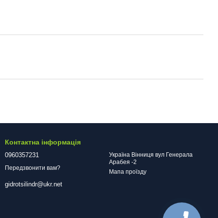
Контактна інформація
0960357231
Україна Вінниця вул Генерала
Арабея -2
Передзвонити вам?
Мапа проїзду
gidrotsilindr@ukr.net