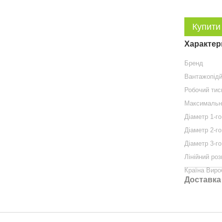
Купити
Характер
Бренд
Вантажопідй
Робочий тис
Максимальн
Діаметр 1-г
Діаметр 2-г
Діаметр 3-г
Лінійний роз
Країна Виро
Доставка