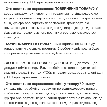
зазначені дані у ТТН при отриманні посилки.
-
Хто платить за пересилання ПОВЕРНЕННЯ ТОВАРУ?
У
цьому випадку при поверненні товару ми не відшкодовуємо
витрат, пов'язаних із вартістю послуг з доставки товару, а саме:
виїзд кур'єра або вартість пересилання транспортною
компанією до іншого міста, згідно з декларацією (ТТН). У разі
відмови від товару вартість послуги з доставки оплачується
покупцем.
-
КОЛИ ПОВЕРНУТЬ ГРОШІ?
Після отримання та огляду
товару нашим складом, протягом 3 робочих днів кошти буде
повернуто на реквізити з яких здійснювалася оплата.
-
ХОЧЕТЕ ЗМІНЯТИ ТОВАР? ЩО РОБИТИ?
Для того, щоб
узгодити обмін товару, Вам необхідно зателефонувати, які
вказані в розділі "контакти"Обмін товару складає зазначені дані
у ТТН при отриманні посилки.
-
Хто платить за пересилання обміну товару?
У цьому
випадку під час обміну товару ми не відшкодовуємо витрат,
пов'язаних із вартістю послуг з доставки товару, а саме: виїзд
кур'єра або вартість пересилання транспортною компанією до
іншого міста, згідно з декларацією (ТТН). У разі відмови від