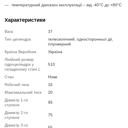
температурний діапазон експлуатації – від -40°C до +80°C
Характеристики
Вага
37
Тип цилиндра
телескопічний, односторонньої дії,
плунжерний
Країна Виробник
Україна
Лінійний розмір
гідроциліндра у
510
складеному стані L
Стан
Нове
Робочий тиск
16
Максимальний тиск
20
Діаметр 1-го
95
ступеня
Діаметр 2-го
75
ступеня
Діаметр 3-го
55