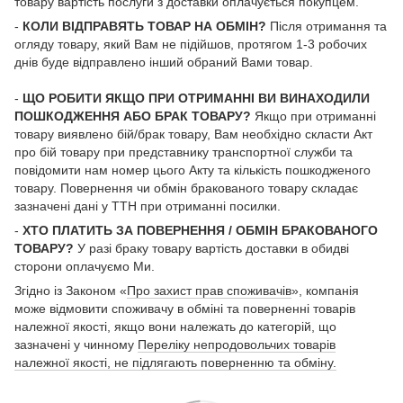
товару вартість послуги з доставки оплачується покупцем.
-
КОЛИ ВІДПРАВЯТЬ ТОВАР НА ОБМІН?
Після отримання та
огляду товару, який Вам не підійшов, протягом 1-3 робочих
днів буде відправлено інший обраний Вами товар.
-
ЩО РОБИТИ ЯКЩО ПРИ ОТРИМАННІ ВИ ВИНАХОДИЛИ
ПОШКОДЖЕННЯ АБО БРАК ТОВАРУ?
Якщо при отриманні
товару виявлено бій/брак товару, Вам необхідно скласти Акт
про бій товару при представнику транспортної служби та
повідомити нам номер цього Акту та кількість пошкодженого
товару. Повернення чи обмін бракованого товару складає
зазначені дані у ТТН при отриманні посилки.
-
ХТО ПЛАТИТЬ ЗА ПОВЕРНЕННЯ / ОБМІН БРАКОВАНОГО
ТОВАРУ?
У разі браку товару вартість доставки в обидві
сторони оплачуємо Ми.
Згідно із Законом «
Про захист прав споживачів
», компанія
може відмовити споживачу в обміні та поверненні товарів
належної якості, якщо вони належать до категорій, що
зазначені у чинному
Переліку непродовольчих товарів
належної якості, не підлягають поверненню та обміну.