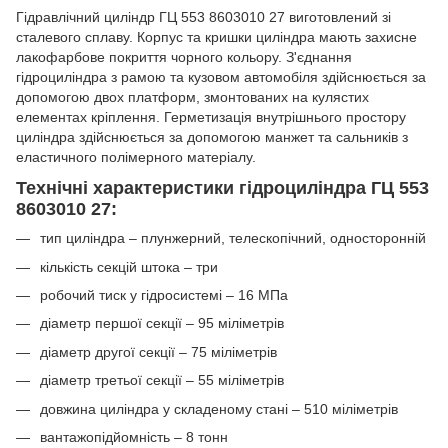
Гідравлічний циліндр ГЦ 553 8603010 27 виготовлений зі
сталевого сплаву. Корпус та кришки циліндра мають захисне
лакофарбове покриття чорного кольору. З'єднання
гідроциліндра з рамою та кузовом автомобіля здійснюється за
допомогою двох платформ, змонтованих на кулястих
елементах кріплення. Герметизація внутрішнього простору
циліндра здійснюється за допомогою манжет та сальників з
еластичного полімерного матеріалу.
Технічні характеристики гідроциліндра ГЦ 553
8603010 27:
тип циліндра – плунжерний, телескопічний, односторонній
кількість секцій штока – три
робочий тиск у гідросистемі – 16 МПа
діаметр першої секції – 95 міліметрів
діаметр другої секції – 75 міліметрів
діаметр третьої секції – 55 міліметрів
довжина циліндра у складеному стані – 510 міліметрів
вантажопідйомність – 8 тонн