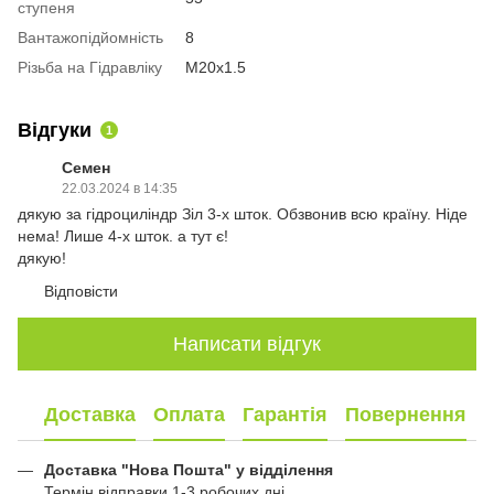
ступеня
Вантажопідйомність
8
Різьба на Гідравліку
М20х1.5
Відгуки
1
Семен
22.03.2024 в 14:35
дякую за гідроциліндр Зіл 3-х шток. Обзвонив всю країну. Ніде
нема! Лише 4-х шток. а тут є!
дякую!
Відповісти
Написати відгук
Доставка
Оплата
Гарантія
Повернення
Доставка "Нова Пошта" у відділення
Термін відправки 1-3 робочих дні