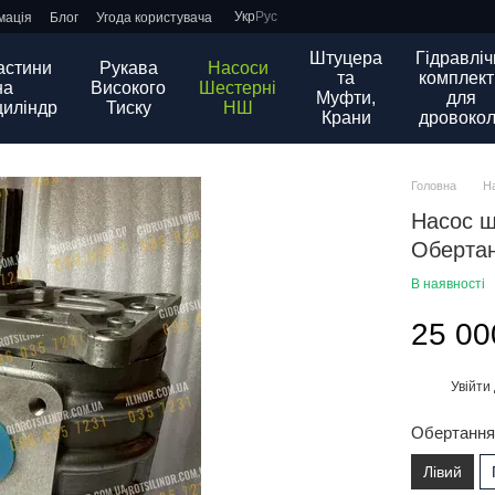
Укр
Рус
мація
Блог
Угода користувача
Штуцера
Гідравліч
астини
Рукава
Насоси
та
комплект
на
Високого
Шестерні
Муфти,
для
циліндр
Тиску
НШ
Крани
дровокол
Головна
Н
Насос ш
Оберта
В наявності
25 00
Увійти
%
Обертанн
Лівий