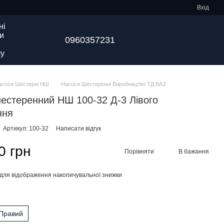
Вхід
ні
и
0960357231
у
асоси Шестерні НШ
Насоси Шестеренні Виробництво ТД ВАЗ
естеренний НШ 100-32 Д-3 Лівого
ння
Артикул: 100-32
Написати відгук
0 грн
Порівняти
В бажання
для відображення накопичувальної знижки
я
Правий