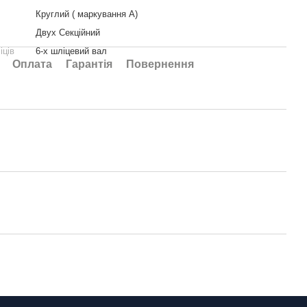
Круглий ( маркування А)
Двух Секційний
іців
6-х шліцевий вал
Оплата
Гарантія
Повернення