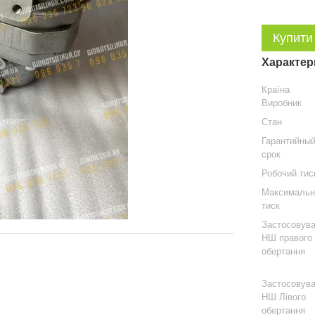
Купити
Характер
Країна
Виробник
Стан
Гарантийны
срок
Робочий тис
Максимальн
тиск
Застосовув
НШ правого
обертання
Застосовув
НШ Лівого
обертання