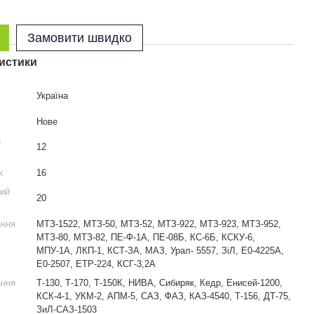
Замовити швидко
истики
Україна
Нове
й
12
к
16
ий
20
ання
МТЗ-1522, МТЗ-50, МТЗ-52, МТЗ-922, МТЗ-923, МТЗ-952,
МТЗ-80, МТЗ-82, ПЕ-Ф-1А, ПЕ-08Б, КС-6Б, КСКУ-6,
МПУ-1А, ЛКП-1, КСТ-ЗА, МАЗ, Урал- 5557, ЗіЛ, Е0-4225А,
Е0-2507, ЕТР-224, КСГ-3,2А
ання
Т-130, Т-170, Т-150К, НИВА, Сибиряк, Кедр, Енисей-1200,
КСК-4-1, УКМ-2, АПМ-5, САЗ, ФАЗ, КАЗ-4540, Т-156, ДТ-75,
ЗиЛ-САЗ-1503