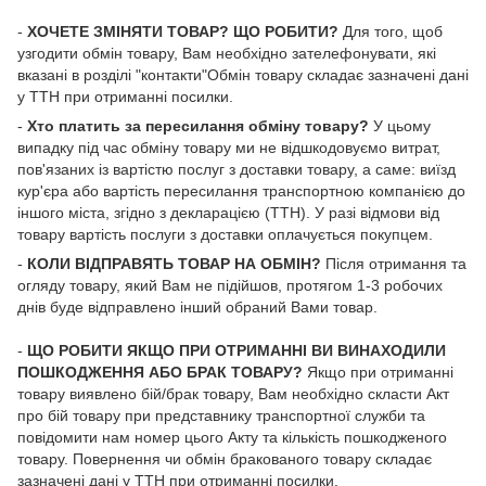
-
ХОЧЕТЕ ЗМІНЯТИ ТОВАР? ЩО РОБИТИ?
Для того, щоб
узгодити обмін товару, Вам необхідно зателефонувати, які
вказані в розділі "контакти"Обмін товару складає зазначені дані
у ТТН при отриманні посилки.
-
Хто платить за пересилання обміну товару?
У цьому
випадку під час обміну товару ми не відшкодовуємо витрат,
пов'язаних із вартістю послуг з доставки товару, а саме: виїзд
кур'єра або вартість пересилання транспортною компанією до
іншого міста, згідно з декларацією (ТТН). У разі відмови від
товару вартість послуги з доставки оплачується покупцем.
-
КОЛИ ВІДПРАВЯТЬ ТОВАР НА ОБМІН?
Після отримання та
огляду товару, який Вам не підійшов, протягом 1-3 робочих
днів буде відправлено інший обраний Вами товар.
-
ЩО РОБИТИ ЯКЩО ПРИ ОТРИМАННІ ВИ ВИНАХОДИЛИ
ПОШКОДЖЕННЯ АБО БРАК ТОВАРУ?
Якщо при отриманні
товару виявлено бій/брак товару, Вам необхідно скласти Акт
про бій товару при представнику транспортної служби та
повідомити нам номер цього Акту та кількість пошкодженого
товару. Повернення чи обмін бракованого товару складає
зазначені дані у ТТН при отриманні посилки.