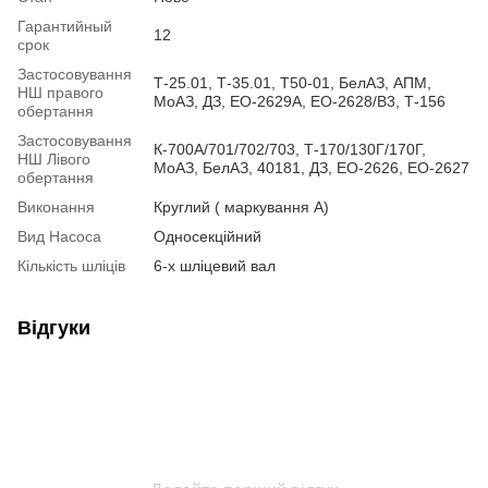
Гарантийный
12
срок
Застосовування
Т-25.01, Т-35.01, Т50-01, БелАЗ, АПМ,
НШ правого
МоАЗ, ДЗ, ЕО-2629А, ЕО-2628/В3, Т-156
обертання
Застосовування
К-700А/701/702/703, Т-170/130Г/170Г,
НШ Лівого
МоАЗ, БелАЗ, 40181, ДЗ, ЕО-2626, ЕО-2627
обертання
Виконання
Круглий ( маркування А)
Вид Насоса
Односекційний
Кількість шліців
6-х шліцевий вал
Відгуки