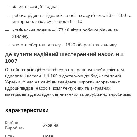
кількість секцій – одна;
робоча рідина – гідравлічна олія класу в'язкості 32 – 100 та
моторна олія класу в'язкості 8 – 10;
номінальна подача – 173,40 літрів робочої рідини за
хвилину;
частота обертання валу – 1920 оборотів за хвилину.
Де купити надійний шестеренний насос НШ
100?
Онлайн-сервіс gidrotsilindr.com.ua пропонує своїм клієнтам
гідравлічні насоси НШ 100 з доставкою до будь-якої точки
України. У нас на сайті ви знайдете широкий асортимент
гідроциліндрів, насосів, комплектуючих та витратних
матеріалів від провідних вітчизняних та зарубіжних виробників.
Характеристики
Країна
Україна
Виробник
Стан
Нове