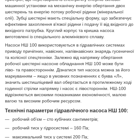
машинної установки на механічну енергію обертання двох
шестерень та енергію потоку робочої рідини (мінеральної
олії). Зубці шестерні мають спеціальну форму, що забезпечує
ефективне захоплення в'язкої рідини і подачу її від вхідного до
вихідного патрубка. Круглий корпус та кришка насоса
виготовлені із спеціального алюмінієвого сплаву.
Насоси НШ 100 використовуються в гідравлічних системах
приводу причіпних, навісних, напівнавісних знарядь гусеничної
та колісної спецтехніки. Залежно від напрямку обертання
робочої шестерні насосне обладнання НШ 100 може бути
ліво- та правостороннім. Дізнатися тип насоса можна за його
маркуванням – якщо в умовних позначеннях є буква «Л»,
значить шестишліцевий вал обертається в протилежному ході
годинної стрілки напрямку і насос є лівостороннім. НШ-100
відрізняються високими показниками економічності, малою
вагою та високим робочим ресурсом.
Технічні параметри гідравлічного насоса НШ 100:
робочий об'єм – сто кубічних сантиметрів;
робочий тиск у гідросистемі – 160 Па;
максимальний тиск у системі 200 Па;