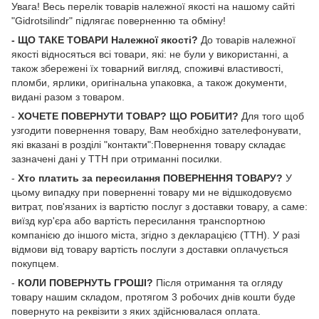
Увага! Весь перелік товарів належної якості на нашому сайті
"Gidrotsilindr" підлягає поверненню та обміну!
- ЩО ТАКЕ ТОВАРИ Належної якості?
До товарів належної
якості відносяться всі товари, які: не були у використанні, а
також збережені їх товарний вигляд, споживчі властивості,
пломби, ярлики, оригінальна упаковка, а також документи,
видані разом з товаром.
-
ХОЧЕТЕ ПОВЕРНУТИ ТОВАР? ЩО РОБИТИ?
Для того щоб
узгодити повернення товару, Вам необхідно зателефонувати,
які вказані в розділі "контакти":Повернення товару складає
зазначені дані у ТТН при отриманні посилки.
-
Хто платить за пересилання ПОВЕРНЕННЯ ТОВАРУ?
У
цьому випадку при поверненні товару ми не відшкодовуємо
витрат, пов'язаних із вартістю послуг з доставки товару, а саме:
виїзд кур'єра або вартість пересилання транспортною
компанією до іншого міста, згідно з декларацією (ТТН). У разі
відмови від товару вартість послуги з доставки оплачується
покупцем.
-
КОЛИ ПОВЕРНУТЬ ГРОШІ?
Після отримання та огляду
товару нашим складом, протягом 3 робочих днів кошти буде
повернуто на реквізити з яких здійснювалася оплата.