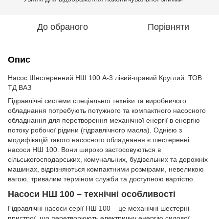
До обраного
Порівняти
Опис
Насос Шестеренний НШ 100 А-3 лівий-правий Круглий. ТОВ
ТД ВАЗ
Гідравлічні системи спеціальної техніки та виробничого
обладнання потребують потужного та компактного насосного
обладнання для перетворення механічної енергії в енергію
потоку робочої рідини (гідравлічного масла). Однією з
модифікацій такого насосного обладнання є шестеренні
насоси НШ 100. Вони широко застосовуються в
сільськогосподарських, комунальних, будівельних та дорожніх
машинах, відрізняються компактними розмірами, невеликою
вагою, тривалим терміном служби та доступною вартістю.
Насоси НШ 100 – технічні особливості
Гідравлічні насоси серії НШ 100 – це механічні шестерні
пристрої, що перетворюють електричну енергію силової