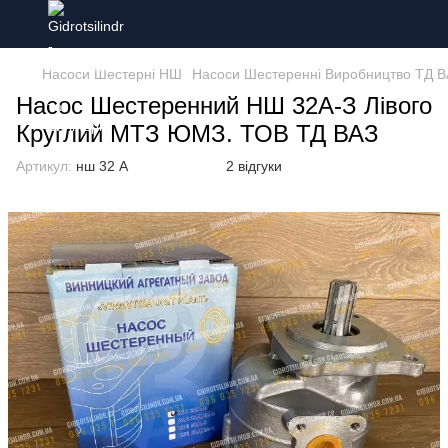
Насоси Шестерні НШ
Насоси Шестеренні Виробництво ТД В
Насос Шестеренний НШ 32А-З Лівого
Круглий МТЗ ЮМЗ. ТОВ ТД ВАЗ
Артикул:
нш 32 А
2 відгуки