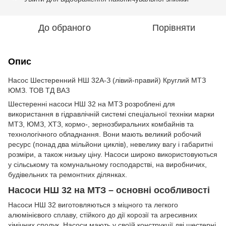
До обраного
Порівняти
Опис
Насос Шестеренний НШ 32А-З (лівий-правий) Круглий МТЗ
ЮМЗ. ТОВ ТД ВАЗ
Шестеренні насоси НШ 32 на МТЗ розроблені для
використання в гідравлічній системі спеціальної техніки марки
МТЗ, ЮМЗ, ХТЗ, кормо-, зернозбиральних комбайнів та
технологічного обладнання. Вони мають великий робочий
ресурс (понад два мільйони циклів), невелику вагу і габаритні
розміри, а також низьку ціну. Насоси широко використовуються
у сільському та комунальному господарстві, на виробничих,
будівельних та ремонтних ділянках.
Насоси НШ 32 на МТЗ – основні особливості
Насоси НШ 32 виготовляються з міцного та легкого
алюмінієвого сплаву, стійкого до дії корозії та агресивних
хімічних сполук. Насоси мають у своїй конструкції дві шестерні,