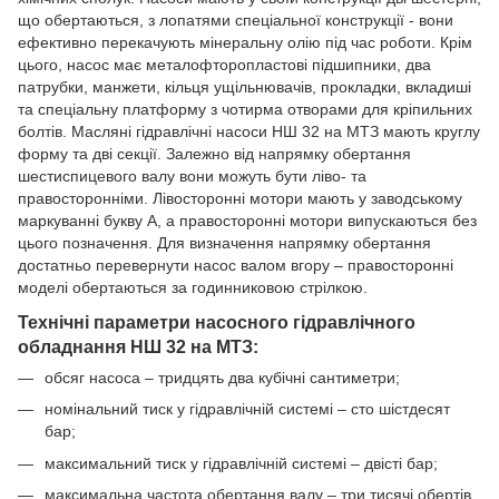
що обертаються, з лопатями спеціальної конструкції - вони
ефективно перекачують мінеральну олію під час роботи. Крім
цього, насос має металофторопластові підшипники, два
патрубки, манжети, кільця ущільнювачів, прокладки, вкладиші
та спеціальну платформу з чотирма отворами для кріпильних
болтів. Масляні гідравлічні насоси НШ 32 на МТЗ мають круглу
форму та дві секції. Залежно від напрямку обертання
шестиспицевого валу вони можуть бути ліво- та
правосторонніми. Лівосторонні мотори мають у заводському
маркуванні букву А, а правосторонні мотори випускаються без
цього позначення. Для визначення напрямку обертання
достатньо перевернути насос валом вгору – правосторонні
моделі обертаються за годинниковою стрілкою.
Технічні параметри насосного гідравлічного
обладнання НШ 32 на МТЗ:
обсяг насоса – тридцять два кубічні сантиметри;
номінальний тиск у гідравлічній системі – сто шістдесят
бар;
максимальний тиск у гідравлічній системі – двісті бар;
максимальна частота обертання валу – три тисячі обертів