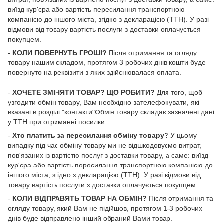
виїзд кур'єра або вартість пересилання транспортною
компанією до іншого міста, згідно з декларацією (ТТН). У разі
відмови від товару вартість послуги з доставки оплачується
покупцем.
-
КОЛИ ПОВЕРНУТЬ ГРОШІ?
Після отримання та огляду
товару нашим складом, протягом 3 робочих днів кошти буде
повернуто на реквізити з яких здійснювалася оплата.
-
ХОЧЕТЕ ЗМІНЯТИ ТОВАР? ЩО РОБИТИ?
Для того, щоб
узгодити обмін товару, Вам необхідно зателефонувати, які
вказані в розділі "контакти"Обмін товару складає зазначені дані
у ТТН при отриманні посилки.
-
Хто платить за пересилання обміну товару?
У цьому
випадку під час обміну товару ми не відшкодовуємо витрат,
пов'язаних із вартістю послуг з доставки товару, а саме: виїзд
кур'єра або вартість пересилання транспортною компанією до
іншого міста, згідно з декларацією (ТТН). У разі відмови від
товару вартість послуги з доставки оплачується покупцем.
-
КОЛИ ВІДПРАВЯТЬ ТОВАР НА ОБМІН?
Після отримання та
огляду товару, який Вам не підійшов, протягом 1-3 робочих
днів буде відправлено інший обраний Вами товар.