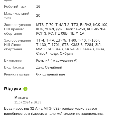
Робочий тиск
16
Максимальний
20
тиск
Застосовування
МТЗ, Т-70, Т-4АП-2, ТТЗ, БеЛАЗ, КСК-100,
НШ правого
КСК, УРАЛ, Дон, Полісся-250, КСГ-Ф-70А,
обертання
КСГ-3, КС, ПЕ-08Б, ПЕ-Ф-1А
Застосовування
ТТ-4, Т-4А, ДТ-75, Т-90, Т-40, Т-150К,
НШ Лівого
Т-130, Т-1701, ЛТЗ, ЮМЗ-6, Т284, ЗІЛ-
обертання
ММЗ, САЗ, ФАЗ, КАЗ-4540, КамАЗ, Нива,
Єнісей, Кедр, Сибіряк
Виконання
Круглий ( маркування А)
Вид Насоса
Двух Секційний
Кількість шліців
6-х шліцевий вал
Відгуки
2
Микита
21.07.2024 в 16:33
Брав насос нш 32 А на МТЗ- 892- раніше користувався
виробницством гідросила- але мої вимоги не задовольняє.