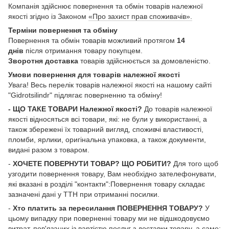
Компанія здійснює повернення та обмін товарів належної
якості згідно із Законом
«Про захист прав споживачів».
Терміни повернення та обміну
Повернення та обмін товарів можливий протягом
14
днів
після отримання товару покупцем.
Зворотня доставка
товарів здійснюється за домовленістю.
Умови повернення для товарів належної якості
Увага! Весь перелік товарів належної якості на нашому сайті
"Gidrotsilindr" підлягає поверненню та обміну!
- ЩО ТАКЕ ТОВАРИ Належної якості?
До товарів належної
якості відносяться всі товари, які: не були у використанні, а
також збережені їх товарний вигляд, споживчі властивості,
пломби, ярлики, оригінальна упаковка, а також документи,
видані разом з товаром.
-
ХОЧЕТЕ ПОВЕРНУТИ ТОВАР? ЩО РОБИТИ?
Для того щоб
узгодити повернення товару, Вам необхідно зателефонувати,
які вказані в розділі "контакти":Повернення товару складає
зазначені дані у ТТН при отриманні посилки.
-
Хто платить за пересилання ПОВЕРНЕННЯ ТОВАРУ?
У
цьому випадку при поверненні товару ми не відшкодовуємо
витрат, пов'язаних із вартістю послуг з доставки товару, а саме: