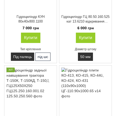
Гідроциліндр КУН
Гідроциліндр ГЦ 80.50.160.525
80х40х800.1100
кат 13.6210 відкривання
щелеп екскаватора Ео-2626
7 000 грн
6 000 грн
Купити
Купити
Тип кріплення
Діаметр штоку
Під палець
під шс
50 мм
ХІТ