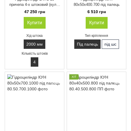
причепа 4-х штоковий (куля-
80х50х400.700 під палець
куля). ГЦ 111.02.018 01
47 250 грн
6 510 грн
Купити
Купити
Хід штока
Тип кріплення
2000 мм
Під палець
під шс
Кількість штоків
4
ХІТ