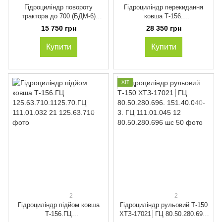
Гідроциліндр повороту
Гідроциліндр перекидання
трактора до 700 (БДМ-6)
ковша Т-156.
К-744, К-700 ГЦ125.50.400
ГЦ125.63.400.1040.70. ГЦ
15 750 грн
28 350 грн
111.01.032 23
Купити
Купити
ХІТ
2
2
Гідроциліндр підйом ковша
Гідроциліндр рульовий Т-150
Т-156.ГЦ
ХТЗ-17021│ГЦ 80.50.280.696.