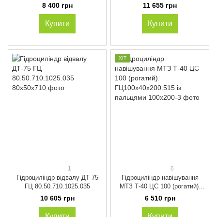
ХТЗ-17021 ГЦ 100.50.250.560.
ДЗ-42, Д-606, ДЗ-42Г та ін. ГЦ
8 400 грн
11 655 грн
Кат. 100.250.160.001-02
80.50.970.31
Купити
Купити
ХІТ
1
6
Гідроциліндр відвалу ДТ-75
Гідроциліндр навішування
ГЦ 80.50.710.1025.035
МТЗ Т-40 ЦС 100 (рогатий).
ГЦ100х40х200.515 із
10 605 грн
6 510 грн
пальцями
Купити
Купити