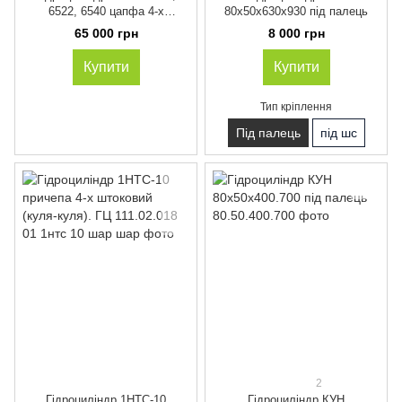
6522, 6540 цапфа 4-х
80х50х630х930 під палець
штоковий вушок бугель
65 000 грн
8 000 грн
Купити
Купити
Тип кріплення
Під палець
під шс
2
Гідроциліндр 1НТС-10
Гідроциліндр КУН