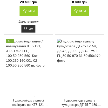
125.63.710.1125.70.ГЦ
151.40.040-3. ГЦ 111.01.045 12
29 400 грн
8 400 грн
111.01.032 21
Купити
Купити
Діаметр штоку
63 мм
ХІТ
2
1
Гідроциліндр задньої
Гідроциліндр відвалу
навішування ХТЗ-121,
бульдозера ДТ-75 Т-150,