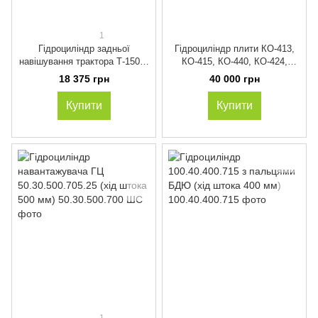
1
Гідроциліндр задньої
Гідроциліндр плити КО-413,
навішування трактора Т-150К,
КО-415, КО-440, КО-424,
Т-150КД, Т-150Д
КО-431 (110х90х1000)
18 375 грн
40 000 грн
ГЦ125Х50Х250
ЦГ-110.90х1000.65
ГЦ125.250.160.001.02
Купити
Купити