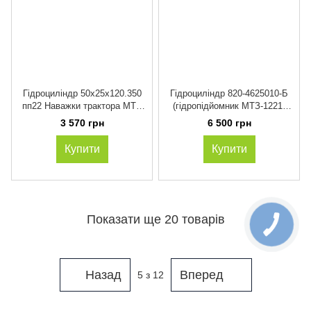
Гідроциліндр 50х25х120.350
Гідроциліндр 820-4625010-Б
пп22 Наважки трактора МТЗ
(гідропідйомник МТЗ-1221,
320. ЦС50.120.010-А (аналог)
МТЗ-1025) ГЦ80х220 -
3 570 грн
6 500 грн
ГЦ80х220
Купити
Купити
Показати ще 20 товарів
Назад
Вперед
5
з 12