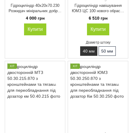
Гідроциліндр 40х20х70.230
Гідроциліндр навішування
Розкидач мініральних добрив
ЮМЗ ЦС 100 нового обрасца
РМД 500, -1000, -3000
навішування (рогатий).
4 000 грн
6 510 грн
управління заслінкою
ГЦ100х40х200.515 із
пальцями
Купити
Купити
Діаметр штоку
40 мм
50 мм
ХІТ
ХІТ